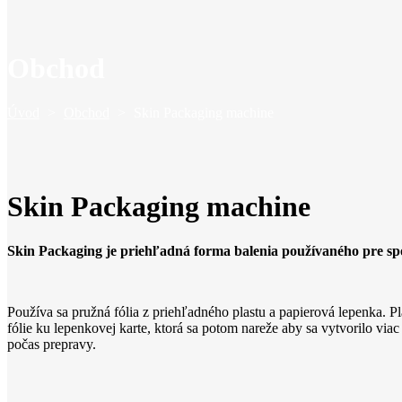
Obchod
Úvod
>
Obchod
>
Skin Packaging machine
Skin Packaging machine
Skin Packaging je priehľadná forma balenia používaného pre sp
Používa sa pružná fólia z priehľadného plastu a papierová lepenka. 
fólie ku lepenkovej karte, ktorá sa potom nareže aby sa vytvorilo vi
počas prepravy.