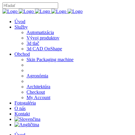
Úvod
Služby
Automatizácia
Vývoj produktov
3d tlač
3d CAD OnShape
Obchod
Skin Packaging machine
Agronómia
Architektúra
Checkout
My Account
Fotogaléria
O nás
Kontakt
Úvod