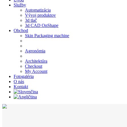
Služby
Automatizácia
Vývoj produktov
3d tlač
3d CAD OnShape
Obchod
Skin Packaging machine
Agronómia
Architektúra
Checkout
My Account
Fotogaléria
O nás
Kontakt