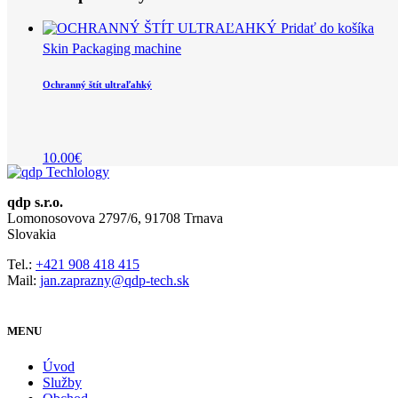
Pridať do košíka
Skin Packaging machine
Ochranný štít ultraľahký
10.00
€
qdp s.r.o.
Lomonosovova 2797/6, 91708 Trnava
Slovakia
Tel.:
+421 908 418 415
Mail:
jan.zaprazny@qdp-tech.sk
MENU
Úvod
Služby